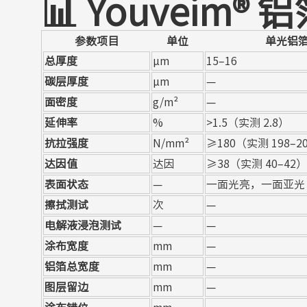
📊
Youveim
参数项目
单位
单光铝
总厚度
μm
15–16
碳层厚度
μm
—
面密度
g/m²
—
延伸率
%
>1.5（实测 2.8）
抗拉强度
N/mm²
≥180（实测 198–2
达因值
达因
≥38（实测 40–42）
表面状态
—
一面光亮，一面亚光
擦拭测试
次
—
电解液浸泡测试
—
—
涂布宽度
mm
—
铝箔总宽度
mm
—
图层留边
mm
—