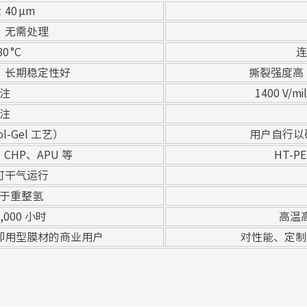
 40 μm
，无需处理
0 °C
连
%；长期稳定性好
撕裂强度高（23°
注
1400 V/m
注
-Gel 工艺）
用户自行以磷
A、CHP、APU 等
HT-
可干气运行
于重整氢
,000 小时
高温
即用型膜材的商业用户
对性能、定制