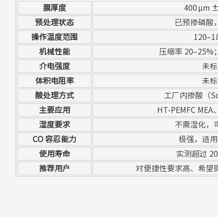
膜厚度
400 μm ±
预处理状态
已预掺磷酸
操作温度范围
120–18
机械性能
压缩率 20–25
介电强度
未标
体积电阻率
未标
酸处理方式
工厂内掺酸（Sol
主要应用
HT-PEMFC ME
湿度要求
不需湿化，
CO 容忍能力
极强，适用
使用寿命
实测超过 20
推荐用户
对便捷性要求高、希望