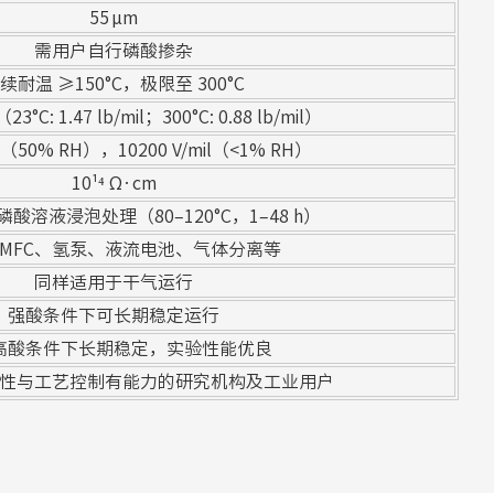
55 μm
需用户自行磷酸掺杂
续耐温 ≥150°C，极限至 300°C
C: 1.47 lb/mil；300°C: 0.88 lb/mil）
il（50% RH），10200 V/mil（<1% RH）
10¹⁴ Ω·cm
酸溶液浸泡处理（80–120°C，1–48 h）
PEMFC、氢泵、液流电池、气体分离等
同样适用于干气运行
强酸条件下可长期稳定运行
高酸条件下长期稳定，实验性能优良
性与工艺控制有能力的研究机构及工业用户