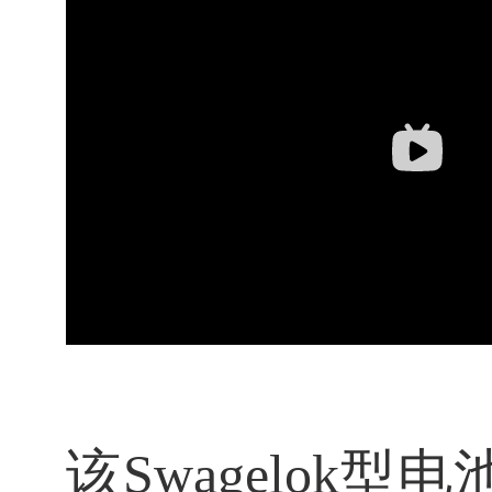
该Swagelo