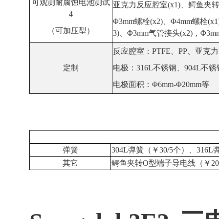
可观测
耐腐蚀
电池测试
亚克力
反应腔室(x1)、鳄鱼夹转
4
Φ3mm螺栓(x2)、Φ4mm螺栓(x1
（可加压型）
3)、Φ3mm气管接头(x2)，Φ3m
反应腔室：PTFE、PP、亚克力、
定制
电极：316L不锈钢、904L不
电极面积：
Φ
6mm-
Φ
20mm等
弹簧
304L弹簧（￥30/5个）、
316
其它
鳄鱼夹转O型端子导电线（
￥
2