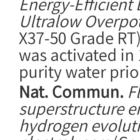
Energy-Efficient 
Ultralow Overpo
X37-50 Grade RT)
was activated in 
purity water prio
Nat. Commun.
F
superstructure en
hydrogen evolut