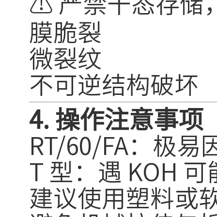
⚠️ 严禁干态存
膜脆裂
微裂纹
不可逆结构破坏
4. 操作注意事项
RT/60/FA：极
T 型：遇 KOH
建议使用塑料或