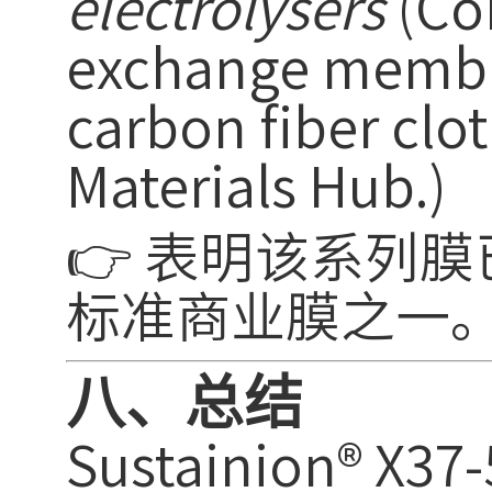
electrolysers
(Com
exchange membra
carbon fiber clo
Materials Hub.)
👉 表明该系列膜
标准商业膜之一
八、总结
Sustainion®