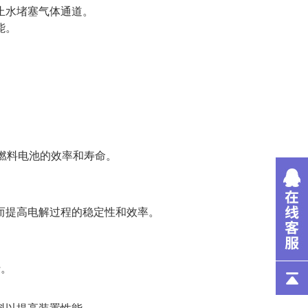
止水堵塞气体通道。
能。
燃料电池的效率和寿命。
而提高电解过程的稳定性和效率。
行。