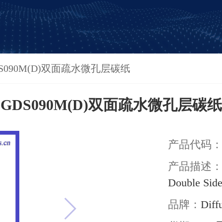
S090M(D)双面疏水微孔层碳纸
GDS090M(D)双面疏水微孔层碳纸
产品代码
产品描述
Double Sid
品牌：
Dif