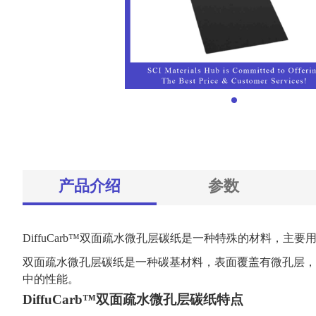
产品介绍
参数
DiffuCarb™双面疏水微孔层碳纸是一种特殊的材料，主
双面疏水微孔层碳纸是一种碳基材料，表面覆盖有微孔层，
中的性能。
DiffuCarb™
双面疏水微孔层碳纸
特点