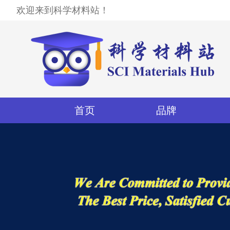
欢迎来到科学材料站！
首页
品牌