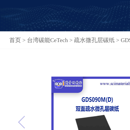
首页
>
台湾碳能CeTech
>
疏水微孔层碳纸
>
GD